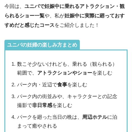
今回は、
ユニバで妊娠中に乗れるアトラクション・観
られるショー一覧
や、私が
妊娠中に実際に廻っておす
すめだと感じたコース
をご紹介しました！
ユニバの妊婦の楽しみ方まとめ
数こそ少ないけれども、乗れる（観られる）
範囲で、
アトラクションやショー
を楽しむ
パーク内・近辺で
食事
を楽しむ
パーク内の街並みや、キャラクターとの記念
撮影で
非日常感
を楽しむ
パークを廻った当日の晩は、
周辺ホテル
に泊
まって癒やされる