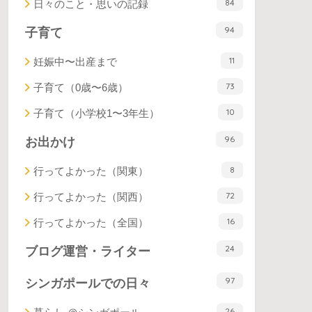
84
日々のこと・思いの記録
94
子育て
11
妊娠中〜出産まで
73
子育て（0歳〜6歳）
10
子育て（小学校1〜3年生）
96
お出かけ
8
行ってよかった（関東）
72
行ってよかった（関西）
16
行ってよかった（全国）
24
ブログ運営・ライター
97
シンガポールでの日々
26