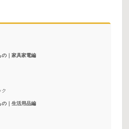
もの｜家具家電編
ック
もの｜生活用品編