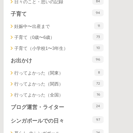
84
日々のこと・思いの記録
94
子育て
11
妊娠中〜出産まで
73
子育て（0歳〜6歳）
10
子育て（小学校1〜3年生）
96
お出かけ
8
行ってよかった（関東）
72
行ってよかった（関西）
16
行ってよかった（全国）
24
ブログ運営・ライター
97
シンガポールでの日々
26