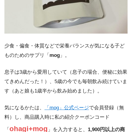
少食・偏食・体質などで栄養バランスが気になる子ど
ものためのサプリ「
mog
」。
息子は3歳から愛用していて（息子の場合、便秘に効果
てきめんだった！）、5歳の今でも毎朝飲み続けていま
す（あと娘も1歳半から飲み始めました）。
気になるかたは、
「mog」公式ページ
で会員登録（無
料）し、商品購入時に私の紹介クーポンコード
ohagi+mog
「
」を入力すると、
1,900円以上の商