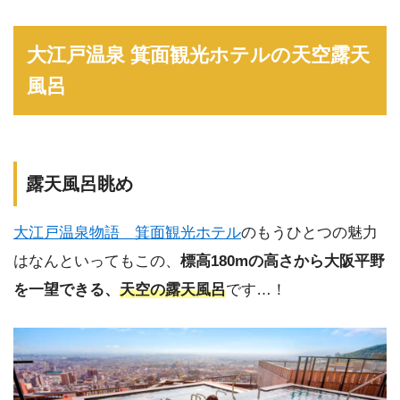
大江戸温泉 箕面観光ホテルの天空露天
風呂
露天風呂眺め
大江戸温泉物語 箕面観光ホテル
のもうひとつの魅力
はなんといってもこの、
標高180mの高さから大阪平野
を一望できる、
天空の露天風呂
です…！