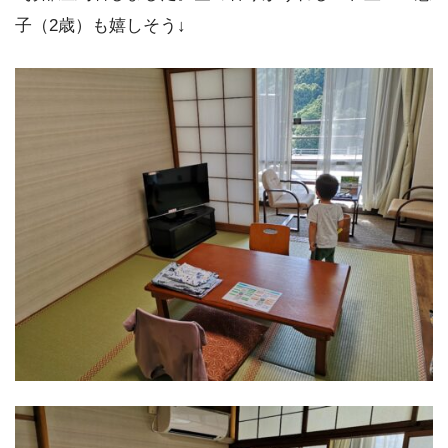
子（2歳）も嬉しそう↓