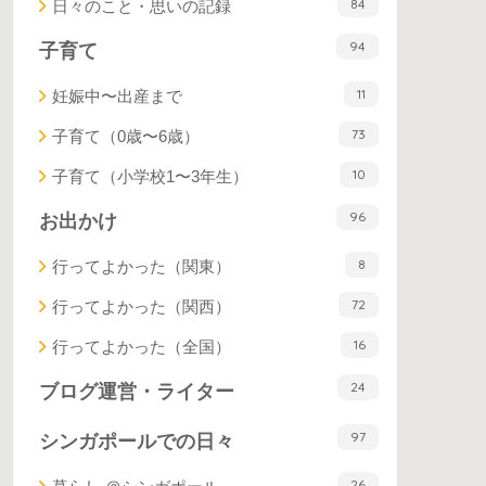
84
日々のこと・思いの記録
94
子育て
11
妊娠中〜出産まで
73
子育て（0歳〜6歳）
10
子育て（小学校1〜3年生）
96
お出かけ
8
行ってよかった（関東）
72
行ってよかった（関西）
16
行ってよかった（全国）
24
ブログ運営・ライター
97
シンガポールでの日々
26