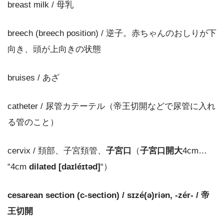
breast milk / 母乳
breech (breech position) / 逆子。赤ちゃんのおしりが下
向き、頭が上向きの状態
bruises / あざ
catheter / 尿管カテーテル（帝王切開などで尿管に入れ
る管のこと）
cervix / 頚部、子宮頚管、
子宮口
（
子宮口開大
4cm…
“4cm
dilated [daɪléɪtəd]
“）
cesarean section (c-section) / sɪzé(ə)riən, ‐zér‐ / 帝
王切開