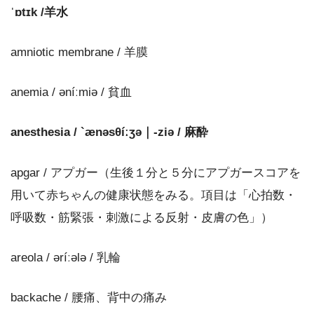
ˈɒtɪk /羊水
amniotic membrane / 羊膜
anemia / əníːmiə / 貧血
anesthesia / `ænəsθíːʒə｜‐ziə / 麻酔
apgar / アプガー（生後１分と５分にアプガースコアを
用いて赤ちゃんの健康状態をみる。項目は「心拍数・
呼吸数・筋緊張・刺激による反射・皮膚の色」）
areola / əríːələ / 乳輪
backache / 腰痛、背中の痛み