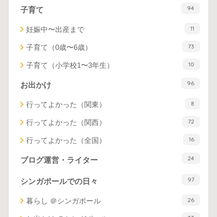
94
子育て
11
妊娠中〜出産まで
73
子育て（0歳〜6歳）
10
子育て（小学校1〜3年生）
96
お出かけ
8
行ってよかった（関東）
72
行ってよかった（関西）
16
行ってよかった（全国）
24
ブログ運営・ライター
97
シンガポールでの日々
26
暮らし ＠シンガポール