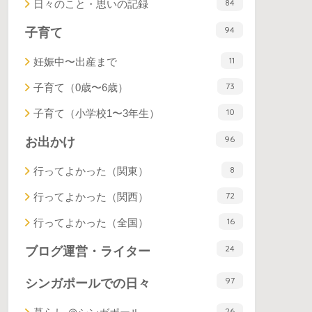
84
日々のこと・思いの記録
94
子育て
11
妊娠中〜出産まで
73
子育て（0歳〜6歳）
10
子育て（小学校1〜3年生）
96
お出かけ
8
行ってよかった（関東）
72
行ってよかった（関西）
16
行ってよかった（全国）
24
ブログ運営・ライター
97
シンガポールでの日々
26