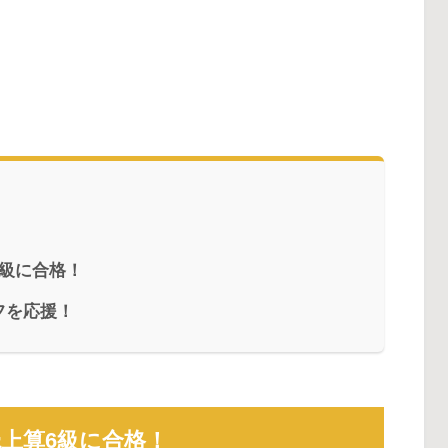
級に合格！
フを応援！
上算6級に合格！