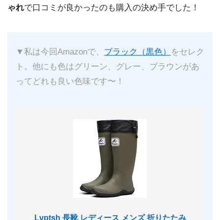
ゃれ
で口コミが良かったのも購入の決め手でした！
▼私は今回Amazonで、
ブラック（黒色）
をセレク
ト。他にも色はグリーン、グレー、ブラウンがあ
ってどれも良い色味です〜！
Lvptsh 長靴 レディース メンズ 折りたたみ