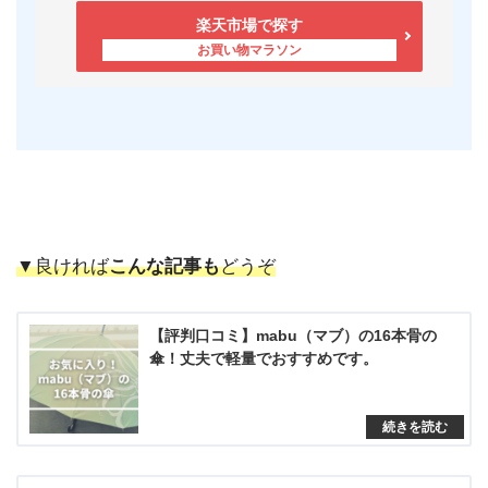
楽天市場で探す
▼良ければ
こんな記事も
どうぞ
【評判口コミ】mabu（マブ）の16本骨の
傘！丈夫で軽量でおすすめです。