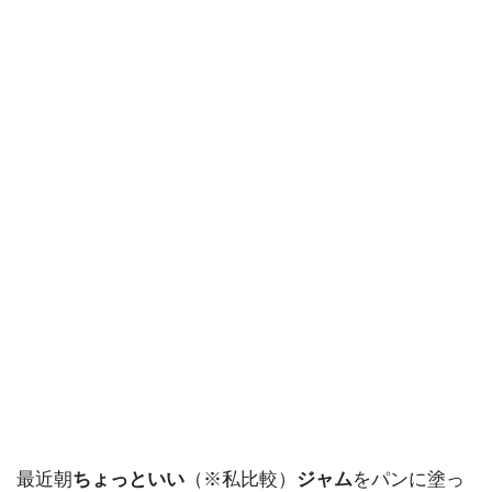
最近朝
ちょっといい
（※私比較）
ジャム
をパンに塗っ