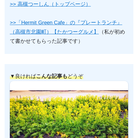
>> 高槻つーしん（トップページ）
>>「Hermit Green Cafe」の『プレートランチ』
（高槻市北園町）【たかつーグルメ】
（私が初め
て書かせてもらった記事です）
▼良ければ
こんな記事も
どうぞ