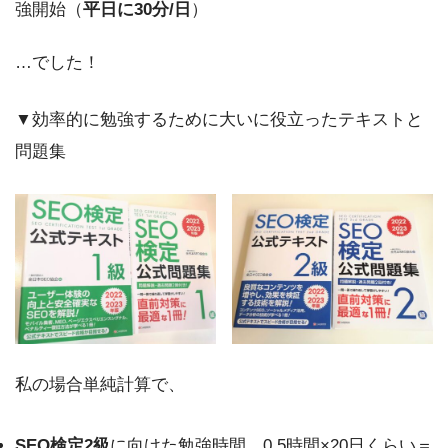
強開始（
平日に30分/日
）
…でした！
▼効率的に勉強するために大いに役立ったテキストと
問題集
私の場合単純計算で、
SEO検定2級
に向けた勉強時間…0.5時間×20日くらい＝