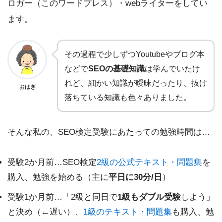
ロガー（このワードプレス）・webライターをしてい
ます。
その過程で少しずつYoutubeやブログ本
などで
SEOの基礎知識
は学んでいたけ
れど、細かい知識が曖昧だったり、抜け
おはぎ
落ちている知識も色々ありました。
そんな私の、SEO検定受験にあたっての勉強時間は…
受験2か月前…SEO検定
2級の公式テキスト・問題集
を
購入、勉強を始める（主に
平日に30分/日
）
受験1か月前…「2級と同日で
1級もダブル受験
しよう」
と決め（←遅い）、
1級のテキスト・問題集
も購入、勉