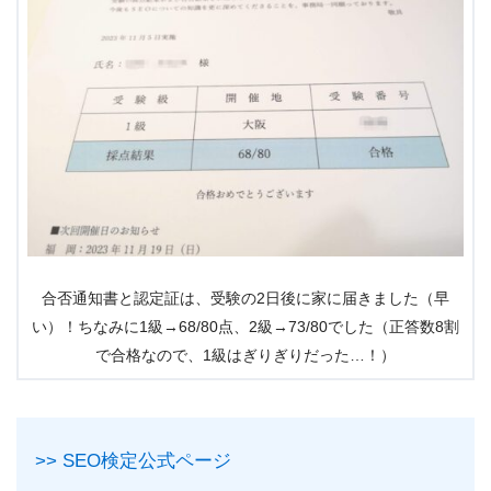
合否通知書と認定証は、受験の2日後に家に届きました（早
い）！ちなみに1級→68/80点、2級→73/80でした（正答数8割
で合格なので、1級はぎりぎりだった…！）
>> SEO検定公式ページ