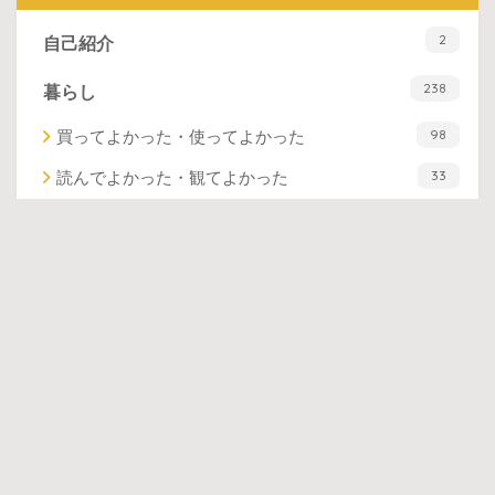
2
自己紹介
238
暮らし
98
買ってよかった・使ってよかった
33
読んでよかった・観てよかった
23
ミニマリスト・断捨離
84
日々のこと・思いの記録
94
子育て
11
妊娠中〜出産まで
73
子育て（0歳〜6歳）
10
子育て（小学校1〜3年生）
96
お出かけ