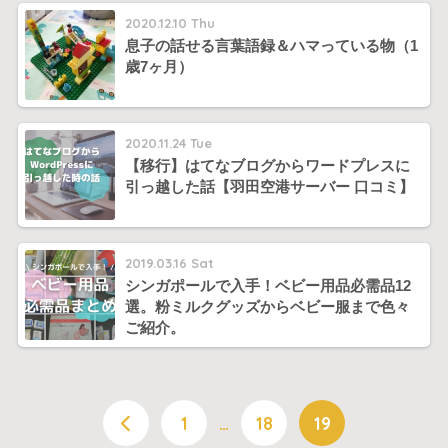
2020.12.10 Thu
息子の話せる言葉語録＆ハマっている物（1
歳7ヶ月）
2020.11.24 Tue
【移行】はてなブログからワードプレスに
引っ越した話【羽田空港サーバー 口コミ】
2019.03.16 Sat
シンガポールで入手！ベビー用品必需品12
選。粉ミルクグッズからベビー服まで色々
ご紹介。
1
…
18
19