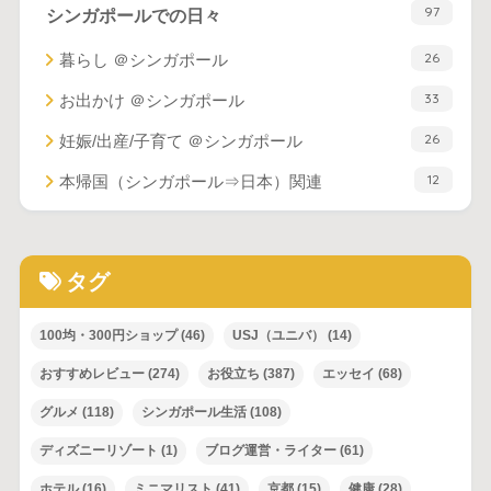
97
シンガポールでの日々
26
暮らし ＠シンガポール
33
お出かけ ＠シンガポール
26
妊娠/出産/子育て ＠シンガポール
12
本帰国（シンガポール⇒日本）関連
タグ
100均・300円ショップ
(46)
USJ（ユニバ）
(14)
おすすめレビュー
(274)
お役立ち
(387)
エッセイ
(68)
グルメ
(118)
シンガポール生活
(108)
ディズニーリゾート
(1)
ブログ運営・ライター
(61)
ホテル
(16)
ミニマリスト
(41)
京都
(15)
健康
(28)