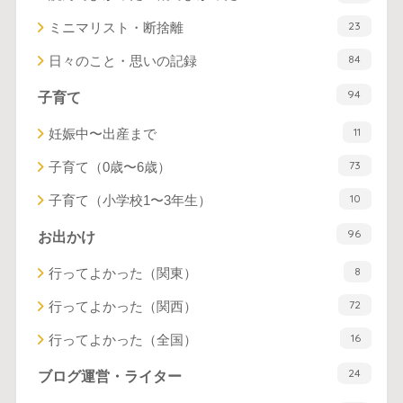
23
ミニマリスト・断捨離
84
日々のこと・思いの記録
94
子育て
11
妊娠中〜出産まで
73
子育て（0歳〜6歳）
10
子育て（小学校1〜3年生）
96
お出かけ
8
行ってよかった（関東）
72
行ってよかった（関西）
16
行ってよかった（全国）
24
ブログ運営・ライター