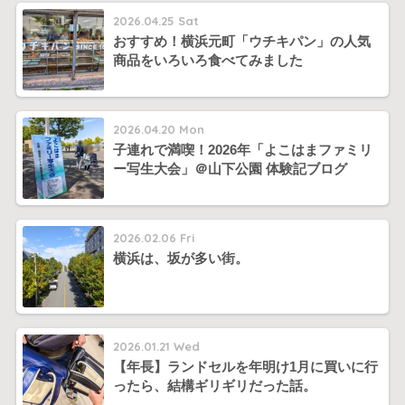
2026.04.25 Sat
おすすめ！横浜元町「ウチキパン」の人気
商品をいろいろ食べてみました
2026.04.20 Mon
子連れで満喫！2026年「よこはまファミリ
ー写生大会」＠山下公園 体験記ブログ
2026.02.06 Fri
横浜は、坂が多い街。
2026.01.21 Wed
【年長】ランドセルを年明け1月に買いに行
ったら、結構ギリギリだった話。